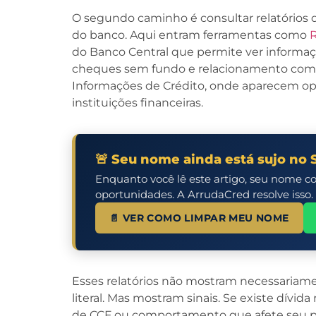
O segundo caminho é consultar relatórios q
do banco. Aqui entram ferramentas como
R
do Banco Central que permite ver informaç
cheques sem fundo e relacionamento com i
Informações de Crédito, onde aparecem op
instituições financeiras.
🚨 Seu nome ainda está sujo no 
Enquanto você lê este artigo, seu nome c
oportunidades. A ArrudaCred resolve isso.
📄 VER COMO LIMPAR MEU NOME
Esses relatórios não mostram necessariame
literal. Mas mostram sinais. Se existe dívid
de CCF ou comportamento que afete seu per