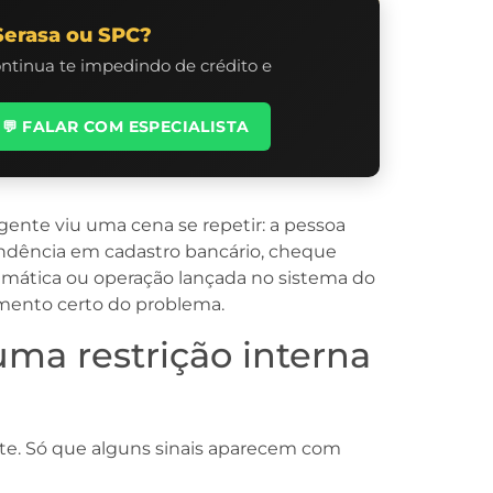
Serasa ou SPC?
ontinua te impedindo de crédito e
💬 FALAR COM ESPECIALISTA
ente viu uma cena se repetir: a pessoa
endência em cadastro bancário, cheque
emática ou operação lançada no sistema do
amento certo do problema.
uma restrição interna
e. Só que alguns sinais aparecem com