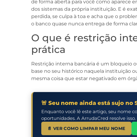
de forma aberta para você como aparece em 
dos sistemas da própria instituição. E é ex
perdida, se culpa à toa e acha que o probl
o banco quase nunca entrega de forma clar
O que é restrição int
prática
Restrição interna bancária é um bloqueio 
base no seu histórico naquela instituição ou
mesma coisa que estar negativado em órgã
🚨 Seu nome ainda está sujo no 
Enquanto você lê este artigo, seu nome c
oportunidades. A ArrudaCred resolve isso.
📄 VER COMO LIMPAR MEU NOME