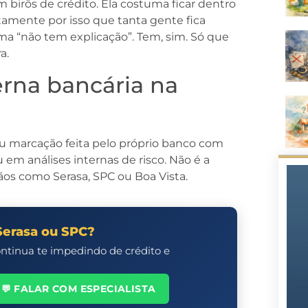
birôs de crédito. Ela costuma ficar dentro
atamente por isso que tanta gente fica
ema “não tem explicação”. Tem, sim. Só que
a.
erna bancária na
ou marcação feita pelo próprio banco com
 em análises internas de risco. Não é a
os como Serasa, SPC ou Boa Vista.
Serasa ou SPC?
ontinua te impedindo de crédito e
💬 FALAR COM ESPECIALISTA