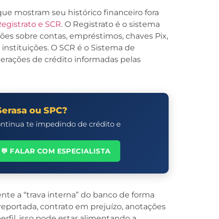
ue mostram seu histórico financeiro fora
egistrato e SCR
. O Registrato é o sistema
ões sobre contas, empréstimos, chaves Pix,
nstituições. O SCR é o Sistema de
erações de crédito informadas pelas
Serasa ou SPC?
ontinua te impedindo de crédito e
💬 FALAR COM ESPECIALISTA
nte a “trava interna” do banco de forma
a reportada, contrato em prejuízo, anotações
fil, isso pode estar alimentando a