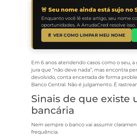
🚨 Seu nome ainda está sujo no 
Enquanto você lê este artigo, seu nome c
oportunidades. A ArrudaCred resolve isso.
📄 VER COMO LIMPAR MEU NOME
Em 6 anos atendendo casos como o seu, a g
jura que “não deve nada”, mas encontra p
devolvido, conta encerrada de forma probl
Banco Central. Não é julgamento. É rastre
Sinais de que existe 
bancária
Nem sempre o banco vai assumir clarament
frequência.