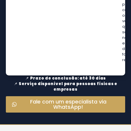
pod
cons
onli
veri
que
seu
nom
e
dad
for
remo
📌
Prazo de conclusão: até 30 dias
📌
Serviço disponível para pessoas físicas e
empresas
Fale com um especialista via
WhatsApp!