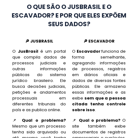
O QUE SÃO O JUSBRASIL E O
ESCAVADOR? E POR QUE ELES EXPÕEM
SEUS DADOS?
🔎
JUSBRASIL
🔎
ESCAVADOR
O
JusBrasil
é um portal
O
Escavador
funciona de
que compila dados de
forma semelhante,
processos judiciais e
agregando informações
outras informações
de processos, registros
públicas do sistema
em diários oficiais e
jurídico brasileiro. Ele
dados de diversas fontes
busca decisões judiciais,
públicas. Ele armazena
petições e andamentos
essas informações e as
processuais em
exibe
sem que a pessoa
diferentes tribunais do
citada tenha controle
país e as publica online.
sobre isso
.
📌
Qual o problema?
📌
Qual o problema?
O
Mesmo que um processo
site também exibe
tenha sido arquivado ou
documentos de registros
até mesmo você tenha
empresariais e currículos,