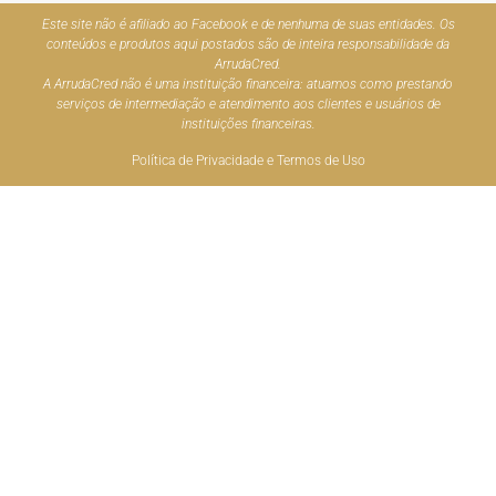
Este site não é afiliado ao Facebook e de nenhuma de suas entidades. Os
conteúdos e produtos aqui postados são de inteira responsabilidade da
ArrudaCred.
A ArrudaCred não é uma instituição financeira: atuamos como prestando
serviços de intermediação e atendimento aos clientes e usuários de
instituições financeiras.
Política de Privacidade e Termos de Uso