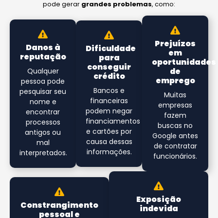
pode gerar
grandes problemas
, como:
Prejuízos
Danos à
Dificuldade
em
reputação
para
oportunidades
conseguir
de
Qualquer
crédito
emprego
pessoa pode
Bancos e
pesquisar seu
Muitas
financeiras
nome e
empresas
podem negar
encontrar
fazem
financiamentos
processos
buscas no
e cartões por
antigos ou
Google antes
causa dessas
mal
de contratar
informações.
interpretados.
funcionários.
Exposição
Constrangimento
indevida
pessoal e