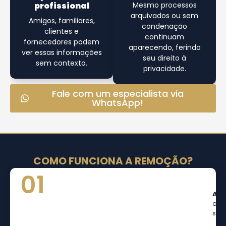
profissional
Mesmo processos
arquivados ou sem
Amigos, familiares,
condenação
clientes e
continuam
fornecedores podem
aparecendo, ferindo
ver essas informações
seu direito à
sem contexto.
privacidade.
Fale com um especialista via
WhatsApp!
COMO FUNCIONA A REMOÇÃO?
01
An
esp
ser