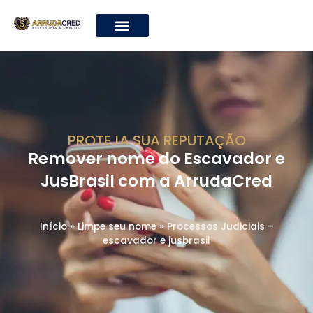
PROTEJA SUA REPUTAÇÃO
Remover nome do Escavador e
JusBrasil com a ArrudaCred
Início
»
Limpe seu nome
»
Processos Judiciais –
escavador e jusbrasil