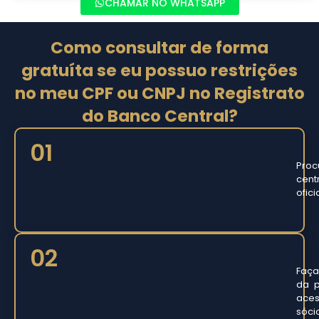
CHAMAR NO WHATSAPP
Como consultar de forma
gratuíta se eu possuo restrições
no meu CPF ou CNPJ no Registrato
do Banco Central?
01
Proc
cent
ofici
02
Faça
da p
aces
sóci