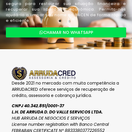
segura para restaurar sua situação financeira e
recuperar sua liberdade econômica. Permita-nos
ajudá-lo a limpar seu nome no BACEN de forma rápida
e eficiente.
CHAMAR NO WHATSAPP
Desde 2021 no mercado com muita competência a
ARRUDACRED oferece serviços de recuperação de
crédito, assessoria e cobrança jurídica.
CNPJ 40.342.851/0001-37
L.H. DE ARRUDA D. DO VALLE SERVICOS LTDA.
HUB ARRUDA DE NEGOCIOS E SERVIÇOS
License number registration with Banco Central
FEBRABAN CERTIFICATE Nº 8833380377226552