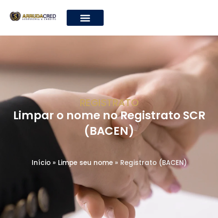
REGISTRATO
Limpar o nome no Registrato SCR
(BACEN)
Início
»
Limpe seu nome
»
Registrato (BACEN)