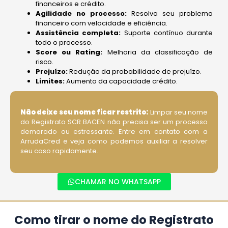
financeiros e crédito.
Agilidade no processo:
Resolva seu problema
financeiro com velocidade e eficiência.
Assistência completa:
Suporte contínuo durante
todo o processo.
Score ou Rating:
Melhoria da classificação de
risco.
Prejuízo:
​Redução da probabilidade de prejuízo.
Limites:
Aumento da capacidade crédito.
Não deixe seu nome ficar restrito:
Limpar seu nome
do Registrato SCR BACEN não precisa ser um processo
demorado ou estressante. Entre em contato com a
ArrudaCred e veja como podemos auxiliar a resolver
seu caso rapidamente.
CHAMAR NO WHATSAPP
Como tirar o nome do Registrato