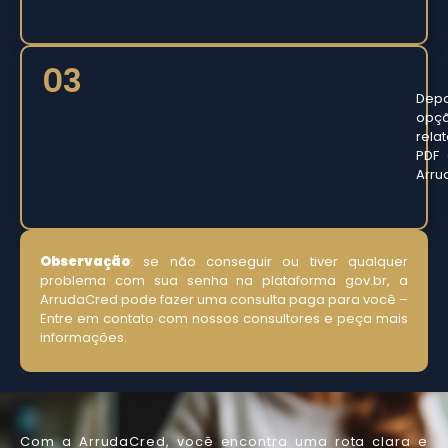
03
Depo
opçã
rela
PDF 
Arru
Observação
: se não conseguir ou tiver qualquer
problema com sua senha na plataforma gov.br, a
ArrudaCred pode fazer uma consulta paga para você –
Entre em contato com nossos consultores e peça mais
informações.
Com a ArrudaCred, você encontra uma rota clara e