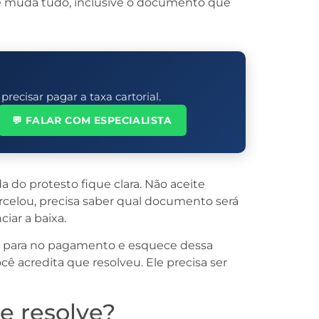
he muda tudo, inclusive o documento que
ecisar pagar a taxa cartorial.
💬 FALAR COM ESPECIALISTA
 do protesto fique clara. Não aceite
rcelou, precisa saber qual documento será
iar a baixa.
te para no pagamento e esquece dessa
ê acredita que resolveu. Ele precisa ser
e resolve?