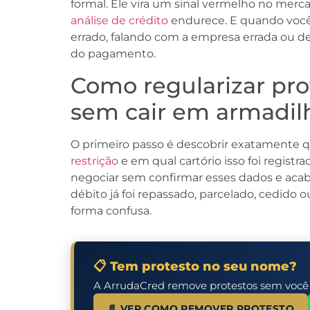
formal. Ele vira um sinal vermelho no merc
análise de crédito
endurece. E quando você 
errado, falando com a empresa errada ou 
do pagamento.
Como regularizar pro
sem cair em armadil
O primeiro passo é descobrir exatamente 
restrição
e em qual cartório isso foi regist
negociar sem confirmar esses dados e acab
débito já foi repassado, parcelado, cedido 
forma confusa.
📋 Tem protesto no seu nome?
A ArrudaCred remove protestos sem você pr
📄 VER COMO REMOVER PROTESTO