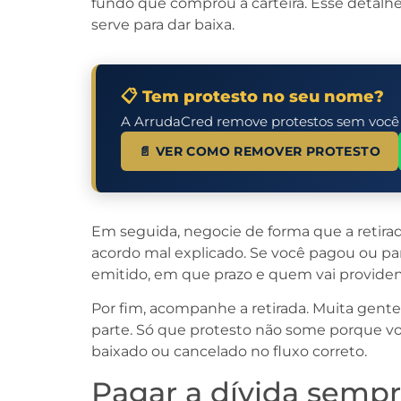
fundo que comprou a carteira. Esse detal
serve para dar baixa.
📋 Tem protesto no seu nome?
A ArrudaCred remove protestos sem você pr
📄 VER COMO REMOVER PROTESTO
Em seguida, negocie de forma que a retirada
acordo mal explicado. Se você pagou ou pa
emitido, em que prazo e quem vai providenc
Por fim, acompanhe a retirada. Muita gen
parte. Só que protesto não some porque voc
baixado ou cancelado no fluxo correto.
Pagar a dívida sempr