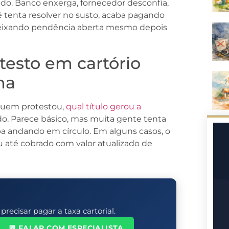
ado. Banco enxerga, fornecedor desconfia,
tenta resolver no susto, acaba pagando
deixando pendência aberta mesmo depois
testo em cartório
ha
quem protestou,
qual título gerou a
rado. Parece básico, mas muita gente tenta
a andando em círculo. Em alguns casos, o
ou até cobrado com valor atualizado de
ecisar pagar a taxa cartorial.
💬 FALAR COM ESPECIALISTA