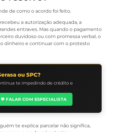
ende de como o acordo foi feito.
 recebeu a autorização adequada, a
grandes entraves. Mas quando o pagamento
terceiro duvidoso ou com promessa verbal, o
o dinheiro e continuar com o protesto
Serasa ou SPC?
ontinua te impedindo de crédito e
💬 FALAR COM ESPECIALISTA
ém te explica: parcelar não significa,