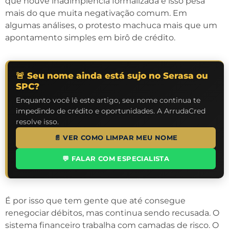
que houve inadimplência formalizada e isso pesa
mais do que muita negativação comum. Em
algumas análises, o protesto machuca mais que um
apontamento simples em birô de crédito.
🚨 Seu nome ainda está sujo no Serasa ou
SPC?
Enquanto você lê este artigo, seu nome continua te
impedindo de crédito e oportunidades. A ArrudaCred
resolve isso.
📄 VER COMO LIMPAR MEU NOME
💬 FALAR COM ESPECIALISTA
É por isso que tem gente que até consegue
renegociar débitos, mas continua sendo recusada. O
sistema financeiro trabalha com camadas de risco. O