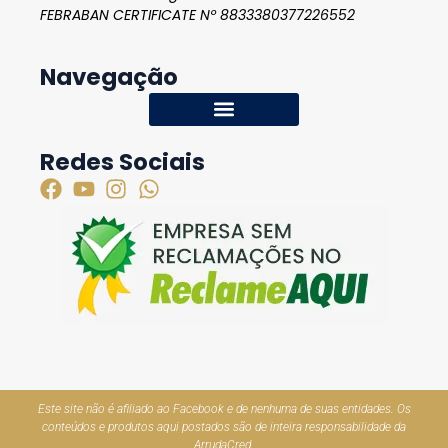
FEBRABAN CERTIFICATE Nº 8833380377226552
Navegação
Redes Sociais
Este site não é afiliado ao Facebook e de nenhuma de suas entidades. Os
conteúdos e produtos aqui postados são de inteira responsabilidade da
ArrudaCred.