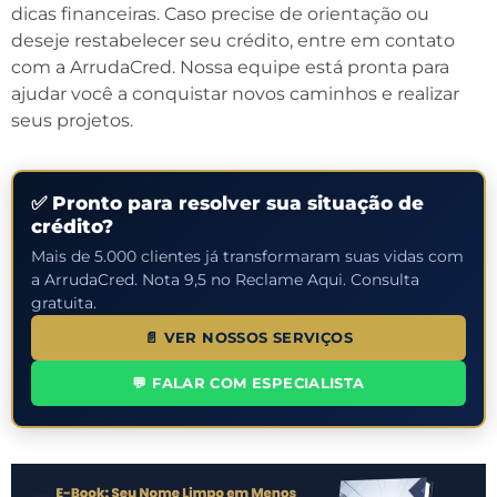
dicas financeiras. Caso precise de orientação ou
deseje restabelecer seu crédito, entre em contato
com a ArrudaCred. Nossa equipe está pronta para
ajudar você a conquistar novos caminhos e realizar
seus projetos.
✅ Pronto para resolver sua situação de
crédito?
Mais de 5.000 clientes já transformaram suas vidas com
a ArrudaCred. Nota 9,5 no Reclame Aqui. Consulta
gratuita.
📄 VER NOSSOS SERVIÇOS
💬 FALAR COM ESPECIALISTA