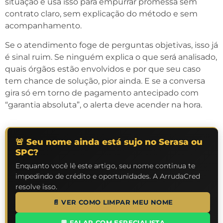
situação e usa isso para empurrar promessa sem
contrato claro, sem explicação do método e sem
acompanhamento.
Se o atendimento foge de perguntas objetivas, isso já
é sinal ruim. Se ninguém explica o que será analisado,
quais órgãos estão envolvidos e por que seu caso
tem chance de solução, pior ainda. E se a conversa
gira só em torno de pagamento antecipado com
“garantia absoluta”, o alerta deve acender na hora.
🚨 Seu nome ainda está sujo no Serasa ou
SPC?
Enquanto você lê este artigo, seu nome continua te
impedindo de crédito e oportunidades. A ArrudaCred
resolve isso.
📄 VER COMO LIMPAR MEU NOME
💬 FALAR COM ESPECIALISTA