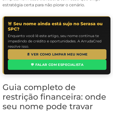
estratégia certa para não piorar o cenário.
🚨 Seu nome ainda está sujo no Serasa ou
SPC?
Enquanto você lê este artigo, seu nome continua te
impedindo de crédito e oportunidades. A ArrudaCred
resolve isso.
📄 VER COMO LIMPAR MEU NOME
💬 FALAR COM ESPECIALISTA
Guia completo de
restrição financeira: onde
seu nome pode travar