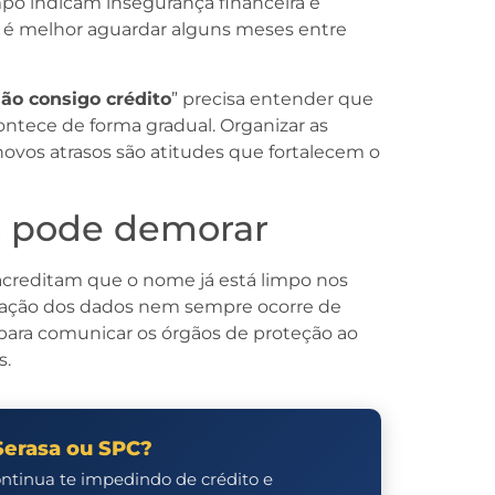
po indicam insegurança financeira e
o, é melhor aguardar alguns meses entre
ão consigo crédito
” precisa entender que
ntece de forma gradual. Organizar as
novos atrasos são atitudes que fortalecem o
s pode demorar
acreditam que o nome já está limpo nos
ização dos dados nem sempre ocorre de
 para comunicar os órgãos de proteção ao
s.
Serasa ou SPC?
ontinua te impedindo de crédito e