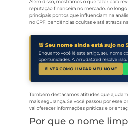
Além disso, mostramos o que fazer para rev
reputação financeira no mercado. Ao longo
principais pontos que influenciam na anális
no CPF, pendências ocultas e até atrasos n
🚨 Seu nome ainda está sujo no 
Enquanto você lê este artigo, seu nome c
oportunidades. A ArrudaCred resolve isso.
📄 VER COMO LIMPAR MEU NOME
Também destacamos atitudes que ajudam a
mais segurança. Se você passou por esse p
vai oferecer informações práticas e orientaç
Por que o nome lim