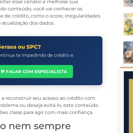
erter esse cenário e melhorar sua
 do conteúdo, você vai conhecer os
e de crédito, como o score, irregularidades
a atualização dos dados.
Serasa ou SPC?
ontinua te impedindo de crédito e
💬 FALAR COM ESPECIALISTA
 reconstruir seu acesso ao crédito com
roblema ou deseja evitá-lo, este conteúdo
ões claras para agir com mais confiança.
po nem sempre