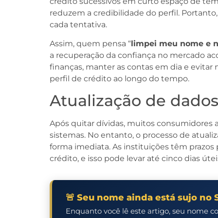
crédito sucessivos em curto espaço de tem
reduzem a credibilidade do perfil. Portant
cada tentativa.
Assim, quem pensa “
limpei meu nome e n
a recuperação da confiança no mercado aco
finanças, manter as contas em dia e evitar 
perfil de crédito ao longo do tempo.
Atualização de dado
Após quitar dívidas, muitos consumidores 
sistemas. No entanto, o processo de atual
forma imediata. As instituições têm prazos
crédito, e isso pode levar até cinco dias útei
🚨 Seu nome ainda está sujo no 
Enquanto você lê este artigo, seu nome c