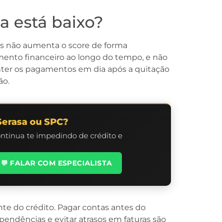
a está baixo?
mas não aumenta o score de forma
mento financeiro ao longo do tempo, e não
anter os pagamentos em dia após a quitação
ão.
Serasa ou SPC?
ontinua te impedindo de crédito e
💬 FALAR COM ESPECIALISTA
nte do crédito. Pagar contas antes do
endências e evitar atrasos em faturas são