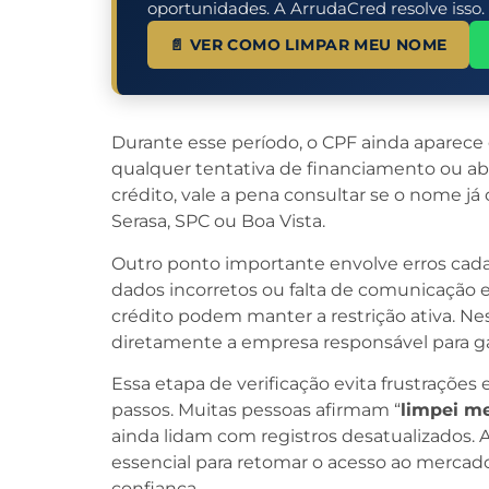
oportunidades. A ArrudaCred resolve isso.
📄 VER COMO LIMPAR MEU NOME
Durante esse período, o CPF ainda aparece 
qualquer tentativa de financiamento ou aber
crédito, vale a pena consultar se o nome j
Serasa, SPC ou Boa Vista.
Outro ponto importante envolve erros cad
dados incorretos ou falta de comunicação e
crédito podem manter a restrição ativa. Ne
diretamente a empresa responsável para gar
Essa etapa de verificação evita frustraçõe
passos. Muitas pessoas afirmam “
limpei m
ainda lidam com registros desatualizados.
essencial para retomar o acesso ao mercad
confiança.