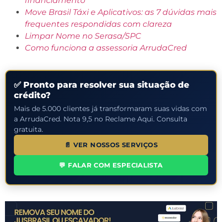
financiamento
Move Brasil Táxi e Aplicativos: as 7 dúvidas mais
frequentes respondidas com clareza
Limpar Nome no Serasa/SPC
Como funciona a assessoria ArrudaCred
✅ Pronto para resolver sua situação de
crédito?
Mais de 5.000 clientes já transformaram suas vidas com
a ArrudaCred. Nota 9,5 no Reclame Aqui. Consulta
gratuita.
📄 VER NOSSOS SERVIÇOS
💬 FALAR COM ESPECIALISTA