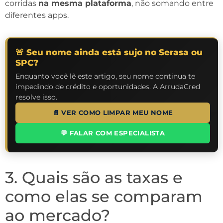
corridas
na mesma plataforma
, não somando entre
diferentes apps.
🚨 Seu nome ainda está sujo no Serasa ou
SPC?
Enquanto você lê este artigo, seu nome continua te
impedindo de crédito e oportunidades. A ArrudaCred
resolve isso.
📄 VER COMO LIMPAR MEU NOME
💬 FALAR COM ESPECIALISTA
3. Quais são as taxas e
como elas se comparam
ao mercado?