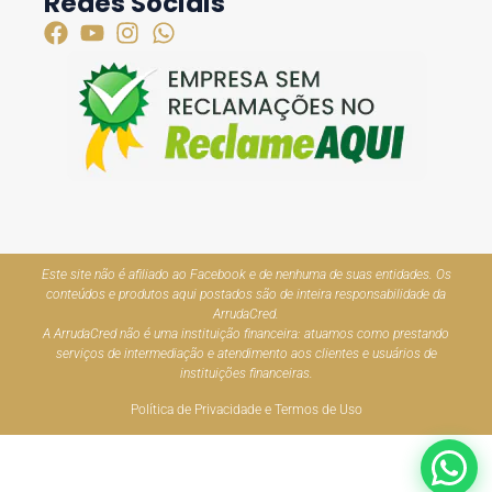
Redes Sociais
Este site não é afiliado ao Facebook e de nenhuma de suas entidades. Os
conteúdos e produtos aqui postados são de inteira responsabilidade da
ArrudaCred.
A ArrudaCred não é uma instituição financeira: atuamos como prestando
serviços de intermediação e atendimento aos clientes e usuários de
instituições financeiras.
Política de Privacidade e Termos de Uso