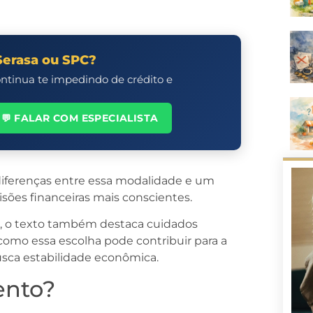
Serasa ou SPC?
ontinua te impedindo de crédito e
💬 FALAR COM ESPECIALISTA
 diferenças entre essa modalidade e um
sões financeiras mais conscientes.
s, o texto também destaca cuidados
como essa escolha pode contribuir para a
sca estabilidade econômica.
ento?