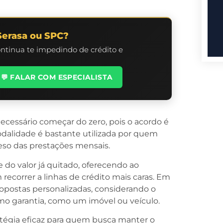
Serasa ou SPC?
ontinua te impedindo de crédito e
💬 FALAR COM ESPECIALISTA
cessário começar do zero, pois o acordo é
modalidade é bastante utilizada por quem
peso das prestações mensais.
e do valor já quitado, oferecendo ao
ecorrer a linhas de crédito mais caras. Em
ropostas personalizadas, considerando o
o garantia, como um imóvel ou veículo.
ratégia eficaz para quem busca manter o