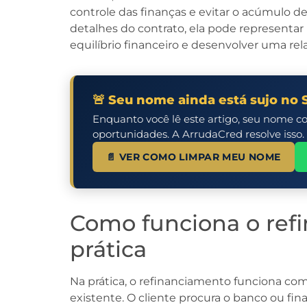
controle das finanças e evitar o acúmulo d
detalhes do contrato, ela pode representa
equilíbrio financeiro e desenvolver uma re
🚨 Seu nome ainda está sujo no 
Enquanto você lê este artigo, seu nome c
oportunidades. A ArrudaCred resolve isso.
📄 VER COMO LIMPAR MEU NOME
Como funciona o ref
prática
Na prática, o refinanciamento funciona co
existente. O cliente procura o banco ou fina