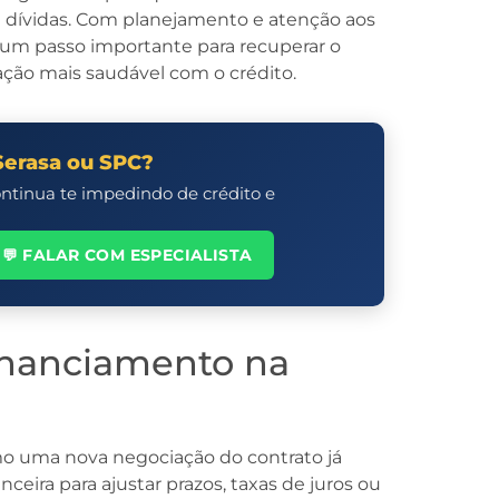
e dívidas. Com planejamento e atenção aos
r um passo importante para recuperar o
lação mais saudável com o crédito.
Serasa ou SPC?
ontinua te impedindo de crédito e
💬 FALAR COM ESPECIALISTA
inanciamento na
mo uma nova negociação do contrato já
nceira para ajustar prazos, taxas de juros ou