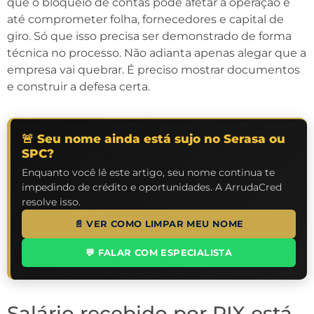
que o bloqueio de contas pode afetar a operação e
até comprometer folha, fornecedores e capital de
giro. Só que isso precisa ser demonstrado de forma
técnica no processo. Não adianta apenas alegar que a
empresa vai quebrar. É preciso mostrar documentos
e construir a defesa certa.
🚨 Seu nome ainda está sujo no Serasa ou
SPC?
Enquanto você lê este artigo, seu nome continua te
impedindo de crédito e oportunidades. A ArrudaCred
resolve isso.
📄 VER COMO LIMPAR MEU NOME
💬 FALAR COM ESPECIALISTA
Salário recebido por PIX está