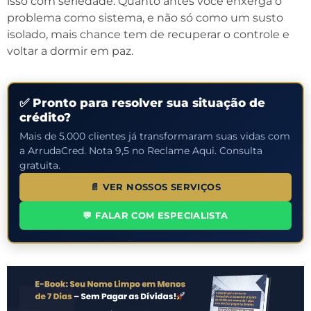
isso com seriedade. Quanto antes você enxerga o
problema como sistema, e não só como um susto
isolado, mais chance tem de recuperar o controle e
voltar a dormir em paz.
✅ Pronto para resolver sua situação de
crédito?
Mais de 5.000 clientes já transformaram suas vidas com
a ArrudaCred. Nota 9,5 no Reclame Aqui. Consulta
gratuita.
📄 VER NOSSOS SERVIÇOS
💬 FALAR COM ESPECIALISTA