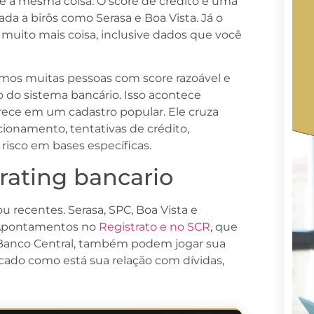
é a mesma coisa. O score de crédito é uma
a a birôs como Serasa e Boa Vista. Já o
 muito mais coisa, inclusive dados que você
mos muitas pessoas com score razoável e
 do sistema bancário. Isso acontece
rece em um cadastro popular. Ele cruza
cionamento, tentativas de crédito,
isco em bases específicas.
rating bancario
u recentes. Serasa, SPC, Boa Vista e
. Apontamentos no
Registrato e no SCR
, que
 Banco Central, também podem jogar sua
cado como está sua relação com dívidas,