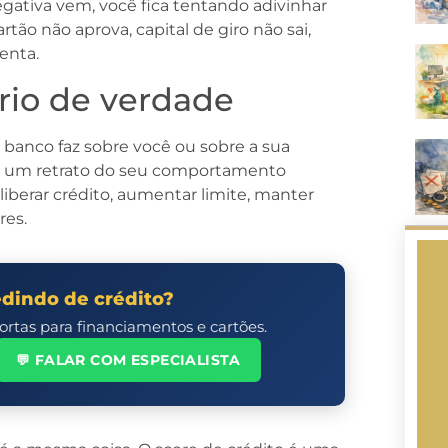
egativa vem, você fica tentando adivinhar
rtão não aprova, capital de giro não sai,
enta.
rio de verdade
o banco faz sobre você ou sobre a sua
se um retrato do seu comportamento
liberar crédito, aumentar limite, manter
res.
edindo de crédito?
rtas para financiamentos e cartões.
💬 FALAR COM ESPECIALISTA