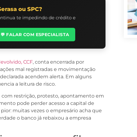
Serasa ou SPC?
ontinua te impedindo de crédito e
💬 FALAR COM ESPECIALISTA
evolvido, CCF
, conta encerrada por
ciações mal registradas e movimentação
 declarada acendem alerta. Em alguns
encia a leitura de risco.
com restrição, protesto, apontamento em
amento pode perder acesso a capital de
o pior: muitas vezes o empresário acha que
erdade o banco já rebaixou a empresa