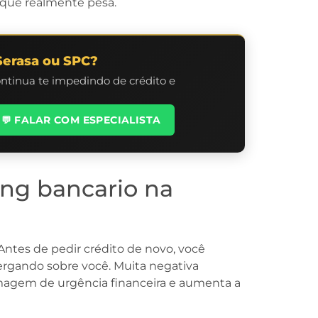
 que realmente pesa.
Serasa ou SPC?
ontinua te impedindo de crédito e
💬 FALAR COM ESPECIALISTA
ing bancario na
 Antes de pedir crédito de novo, você
ergando sobre você. Muita negativa
 imagem de urgência financeira e aumenta a