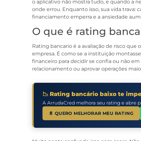
o aplicativo não mostra tudo, e quando a n
onde errou. Enquanto isso, sua vida trava: ca
financiamento emperra e a ansiedade aum
O que é rating banca
Rating bancario é a avaliação de risco que 
empresa. É como se a instituição montas
financeiro para decidir se confia ou não em 
relacionamento ou aprovar operações maio
📉 Rating bancário baixo te imp
A ArrudaCred melhora seu rating e abre po
📄 QUERO MELHORAR MEU RATING