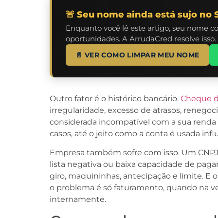
🚨 Seu nome ainda está sujo no 
Enquanto você lê este artigo, seu nome c
oportunidades. A ArrudaCred resolve isso.
📄 VER COMO LIMPAR MEU NOME
Outro fator é o histórico bancário.
Cheque d
irregularidade, excesso de atrasos, renego
considerada incompatível com a sua renda
casos, até o jeito como a conta é usada influ
Empresa também sofre com isso. Um CNPJ 
lista negativa ou baixa capacidade de pag
giro, maquininhas, antecipação e limite. E 
o problema é só faturamento, quando na v
internamente.