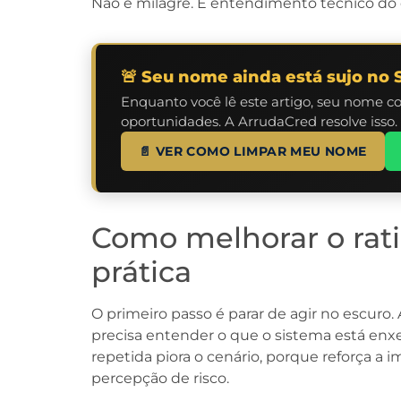
Não é milagre. É entendimento técnico do
🚨 Seu nome ainda está sujo no 
Enquanto você lê este artigo, seu nome c
oportunidades. A ArrudaCred resolve isso.
📄 VER COMO LIMPAR MEU NOME
Como melhorar o rat
prática
O primeiro passo é parar de agir no escuro.
precisa entender o que o sistema está enx
repetida piora o cenário, porque reforça a
percepção de risco.