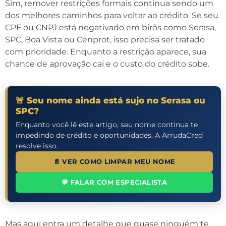
Sim, remover restrições formais continua sendo um
dos melhores caminhos para voltar ao crédito. Se seu
CPF ou CNPJ está negativado em birôs como Serasa,
SPC, Boa Vista ou Cenprot, isso precisa ser tratado
com prioridade. Enquanto a restrição aparece, sua
chance de aprovação cai e o custo do crédito sobe.
🚨 Seu nome ainda está sujo no Serasa ou
SPC?
Enquanto você lê este artigo, seu nome continua te
impedindo de crédito e oportunidades. A ArrudaCred
resolve isso.
📄 VER COMO LIMPAR MEU NOME
💬 FALAR COM ESPECIALISTA
Mas aqui entra um detalhe que quase ninguém te