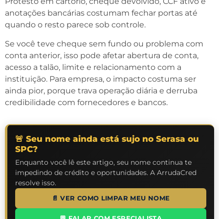
Protesto em cartório, cheque devolvido, CCF ativo e
anotações bancárias costumam fechar portas até
quando o resto parece sob controle.
Se você teve cheque sem fundo ou problema com
conta anterior, isso pode afetar abertura de conta,
acesso a talão, limite e relacionamento com a
instituição. Para empresa, o impacto costuma ser
ainda pior, porque trava operação diária e derruba
credibilidade com fornecedores e bancos.
🚨 Seu nome ainda está sujo no Serasa ou
SPC?
Enquanto você lê este artigo, seu nome continua te
impedindo de crédito e oportunidades. A ArrudaCred
resolve isso.
📄 VER COMO LIMPAR MEU NOME
💬 FALAR COM ESPECIALISTA