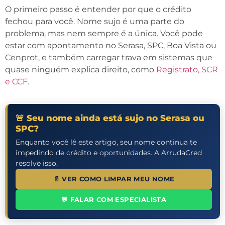
O primeiro passo é entender por que o crédito
fechou para você. Nome sujo é uma parte do
problema, mas nem sempre é a única. Você pode
estar com apontamento no Serasa, SPC, Boa Vista ou
Cenprot, e também carregar trava em sistemas que
quase ninguém explica direito, como
Registrato, SCR
e CCF
.
🚨 Seu nome ainda está sujo no Serasa ou
SPC?
Enquanto você lê este artigo, seu nome continua te
impedindo de crédito e oportunidades. A ArrudaCred
resolve isso.
📄 VER COMO LIMPAR MEU NOME
💬 FALAR COM ESPECIALISTA